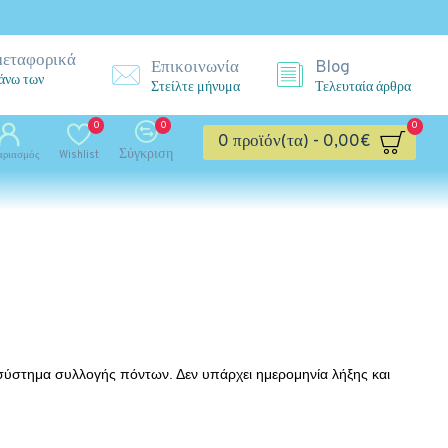
μεταφορικά
Επικοινωνία
Blog
 άνω των
Στείλτε μήνυμα
Τελευταία άρθρα
0
0
0
0 προϊόν(τα) - 0,00€
Σύγκριση
αριασμός
Wishlist
 σύστημα συλλογής πόντων. Δεν υπάρχει ημερομηνία λήξης και