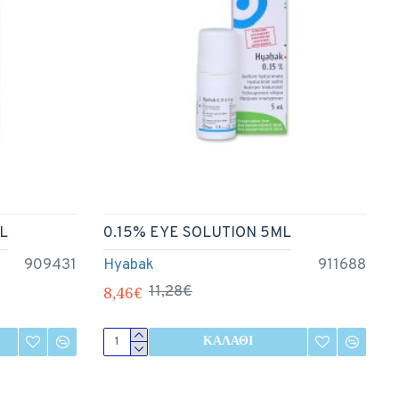
L
0.15% EYE SOLUTION 5ML
909431
Hyabak
911688
8,46€
11,28€
ΚΑΛΆΘΙ