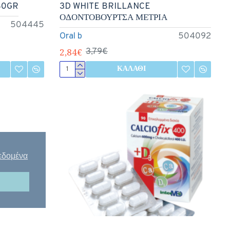
40GR
3D WHITE BRILLANCE
ΟΔΟΝΤΟΒΟΥΡΤΣΑ ΜΕΤΡΙΑ
504445
Oral b
504092
2,84€
3,79€
ΚΑΛΆΘΙ
εδομένα