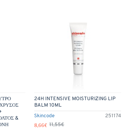
ΟΥΤΡΟ
24H INTENSIVE MOISTURIZING LIP
ΙΧΡΥΣΟΣ
BALM 10ML
+
Skincode
251174
ΟΛΤΟΣ &
ΟΝΗ
8,66€
11,55€