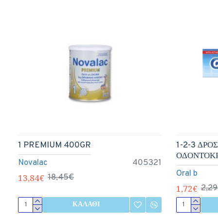
1 PREMIUM 400GR
1-2-3 ΔΡΟ
ΟΔΟΝΤΟΚ
Novalac
405321
Oral b
13,84€
18,45€
1,72€
2,2
ΚΑΛΆΘΙ