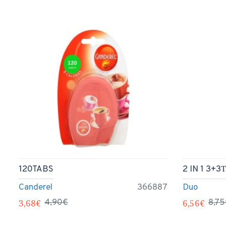
120TABS
2 IN 1 3+3
Canderel
366887
Duo
3,68€
4,90€
6,56€
8,7