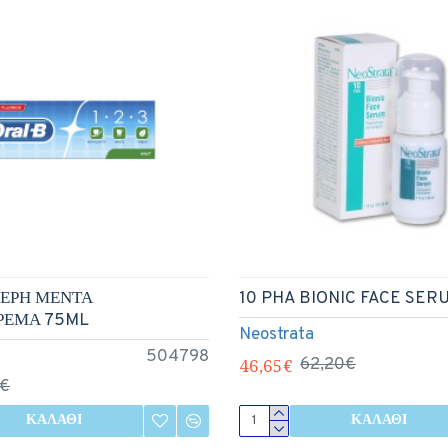
ΣΕΡΗ ΜΕΝΤΑ
10 PHA BIONIC FACE SER
ΡΕΜΑ 75ML
Neostrata
504798
46,65€
62,20€
9€
ΚΑΛΆΘΙ
ΚΑΛΆΘΙ