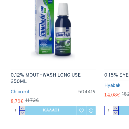
0,12% MOUTHWASH LONG USE
0.15% EYE
250ML
Hyabak
Chlorexil
504419
14,08€
18
8,79€
11,72€
ΚΑΛΆΘΙ