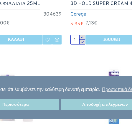
Α ΦΙΑΛΙΔΙΑ 25ML
3D HOLD SUPER CREAM 
A
304639
Corega
,00€
5,35€
7,13€
ΚΑΛΆΘΙ
ΚΑΛΆΘΙ
σει ότι λαμβάνετε την καλύτερη δυνατή εμπειρία.
Προσωπικά δ
Περισσότερα
Αποδοχή επιλεγμένων