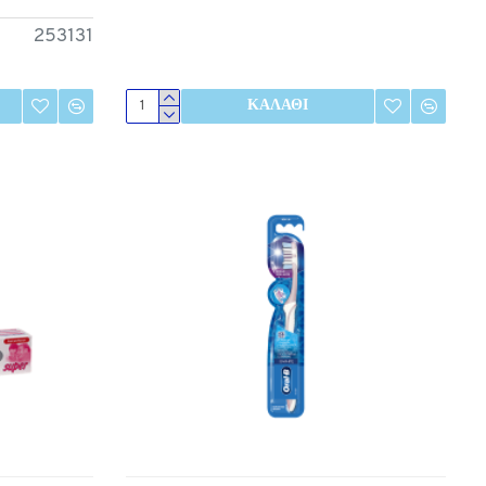
253131
ΚΑΛΆΘΙ