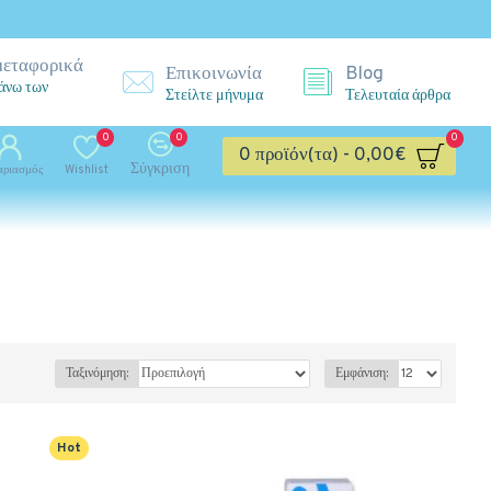
μεταφορικά
Επικοινωνία
Blog
 άνω των
Στείλτε μήνυμα
Τελευταία άρθρα
0
0
0
0 προϊόν(τα) - 0,00€
Σύγκριση
αριασμός
Wishlist
Ταξινόμηση:
Εμφάνιση:
Hot