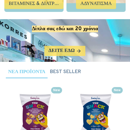
ΒΙΤΑΜΙΝΕΣ & ΔΙΑΤΡΟΦΗ
ΑΔΥΝΑΤΙΣΜΑ
Δίπλα σας εδώ και 20 χρόνια
ΔΕΊΤΕ ΕΔΏ
ΝΈΑ ΠΡΟΪΌΝΤΑ
BEST SELLER
New
New