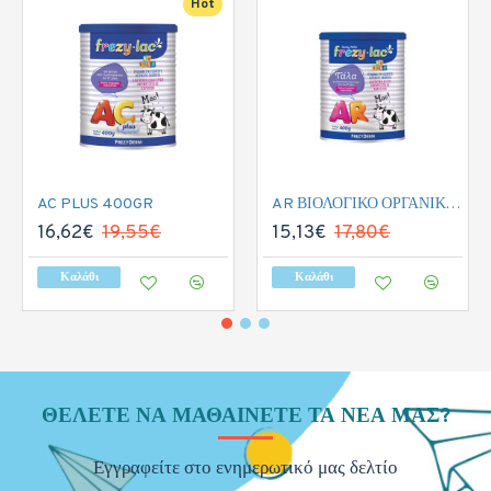
Hot
AC PLUS 400GR
AR ΒΙΟΛΟΓΙΚΟ ΟΡΓΑΝΙΚΟ ΓΑΛΑ 400GR
16,62€
19,55€
15,13€
17,80€
Καλάθι
Καλάθι
ΘΈΛΕΤΕ ΝΑ ΜΑΘΑΊΝΕΤΕ ΤΑ ΝΈΑ ΜΑΣ?
Εγγραφείτε στο ενημερωτικό μας δελτίο