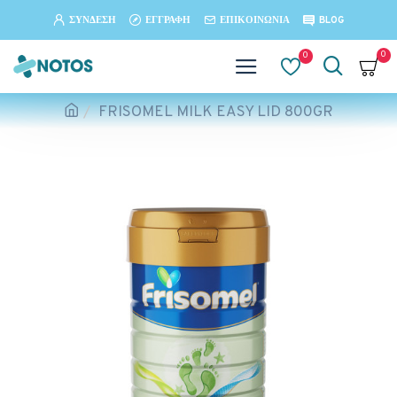
ΣΎΝΔΕΣΗ
ΕΓΓΡΑΦΉ
ΕΠΙΚΟΙΝΩΝΊΑ
BLOG
0
0
FRISOMEL MILK EASY LID 800GR