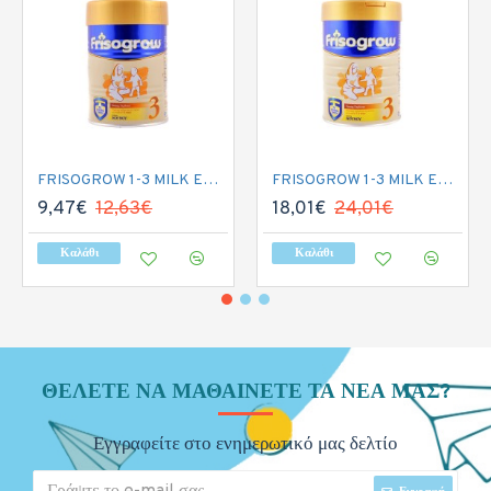
FRISOGROW 1-3 MILK EASY LID 400GR
FRISOGROW 1-3 MILK EASY LID 800GR
9,47€
12,63€
18,01€
24,01€
Καλάθι
Καλάθι
ΘΈΛΕΤΕ ΝΑ ΜΑΘΑΊΝΕΤΕ ΤΑ ΝΈΑ ΜΑΣ?
Εγγραφείτε στο ενημερωτικό μας δελτίο