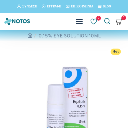
ΣΎΝΔΕΣΗ
ΕΓΓΡΑΦΉ
ΕΠΙΚΟΙΝΩΝΊΑ
BLOG
0
0
0.15% EYE SOLUTION 10ML
Hot