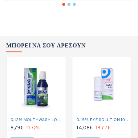
ΜΠΟΡΕΊ ΝΑ ΣΟΥ ΑΡΈΣΟΥΝ
0,12% MOUTHWASH LONG USE 250ML
0.15% EYE SOLUTION 10ML
8,79€
11,72€
14,08€
18,77€